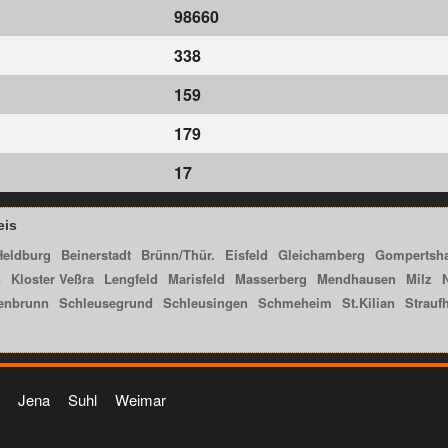
98660
338
159
179
17
eis
Heldburg
Beinerstadt
Brünn/Thür.
Eisfeld
Gleichamberg
Gompertsh
n
Kloster Veßra
Lengfeld
Marisfeld
Masserberg
Mendhausen
Milz
enbrunn
Schleusegrund
Schleusingen
Schmeheim
St.Kilian
Strauf
Jena
Suhl
Weimar