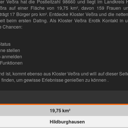
ter Veßra hat die Postleitzahl 98660 und liegt im Landkreis
eßra auf einer Fläche von 19,75 km², davon 159 Frauen u
rägt 17 Bürger pro km². Entdecke Kloster Veßra und die netten
it beim ersten Dating. Als Kloster Veßra Erotik Kontakt in 
he Chancen:
tatus
ine stellen
o anmelden
 Funktionen
nd ist, kommt ebenso aus Kloster Veßra und will auf dieser Seit
finden, um gewisse Erlebnisse genießen zu können .
19,75 km²
Hildburghausen