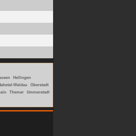
ausen
Hellingen
Nahetal-Waldau
Oberstadt
hain
Themar
Ummerstadt