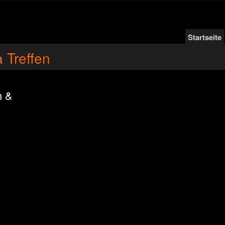
Startseite
 Treffen
n &