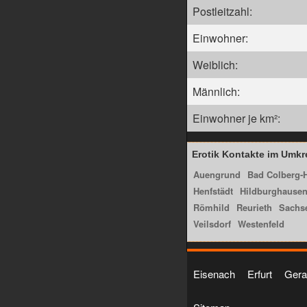
Postleitzahl:
Einwohner:
Weiblich:
Männlich:
Einwohner je km²:
Erotik Kontakte im Umkr
Auengrund
Bad Colberg-
Henfstädt
Hildburghause
Römhild
Reurieth
Sachs
Veilsdorf
Westenfeld
Eisenach
Erfurt
Gera