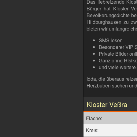
Das liebreizende Klos
Bürger hat Kloster V
Bevölkerungsdichte bet
Hildburghausen zu zwe
bieten wir umfangreic
SMS lesen
Besonderer VIP S
Private Bilder onl
Ganz ohne Risik
und viele weitere
Idda, die überaus reize
Herzbuben suchen und 
Kloster Veßra
Fläche:
Kreis: