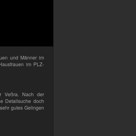
rauen und Männer im
Hausfrauen im PLZ-
ter Veßra. Nach der
ie Detailsuche doch
sehr gutes Gelingen