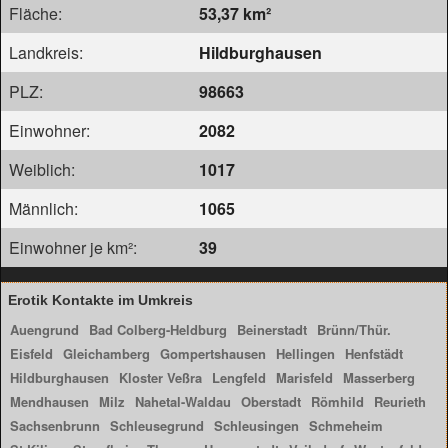
Fläche:
53,37 km²
Landkreis:
Hildburghausen
PLZ:
98663
Einwohner:
2082
Weiblich:
1017
Männlich:
1065
Einwohner je km²:
39
Erotik Kontakte im Umkreis
Auengrund
Bad Colberg-Heldburg
Beinerstadt
Brünn/Thür.
Eisfeld
Gleichamberg
Gompertshausen
Hellingen
Henfstädt
Hildburghausen
Kloster Veßra
Lengfeld
Marisfeld
Masserberg
Mendhausen
Milz
Nahetal-Waldau
Oberstadt
Römhild
Reurieth
Sachsenbrunn
Schleusegrund
Schleusingen
Schmeheim